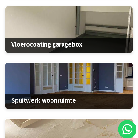
Vloerocoating garagebox
Spuitwerk woonruimte