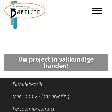
Uw project in vakkundige
handen!
Familiebedriif
Meer dan 25 jaar ervaring
Persoonlijk contact