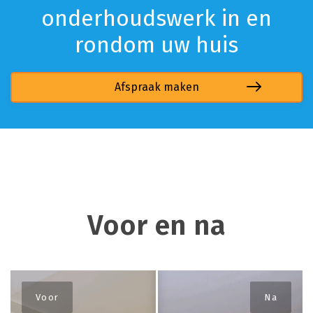
onderhoudswerk in en
rondom uw huis
Afspraak maken
Voor en na
Voor
Na