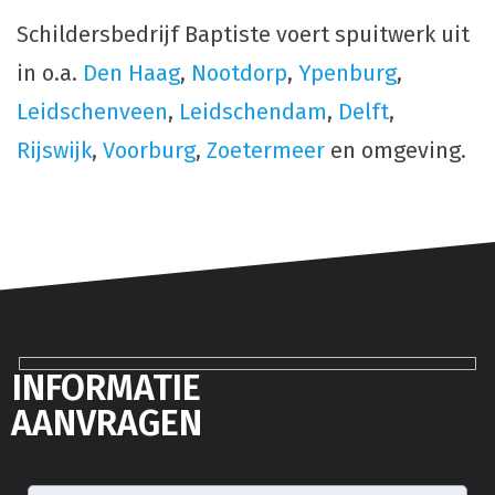
Schildersbedrijf Baptiste voert spuitwerk uit
in o.a.
Den Haag
,
Nootdorp
,
Ypenburg
,
Leidschenveen
,
Leidschendam
,
Delft
,
Rijswijk
,
Voorburg
,
Zoetermeer
en omgeving.
INFORMATIE
AANVRAGEN